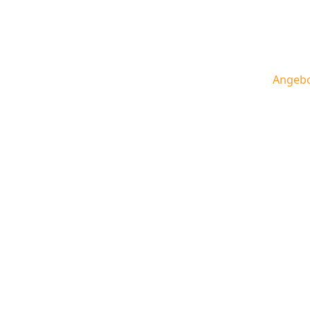
Leben in Luxor
Home
Luxor
Angeb
Kontakt