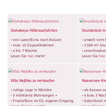
Dahabeya-Nilkreuzfahrten
Grundstück in
• von Luxor/Esna nach Assuan
• unweit vom N
• max. 10 Doppelkabinen
• 3.500 m² Gr
• 4 bis 7 Nächte
• unverbaubar
Lesen Sie
hier
mehr!
Lesen Sie
hier
Villa Nejlika zu verkaufen
Nassersee-Kr
• ruhige Lage in Nilnähe
• ab Assuan o
• 3 möblierte Wohnungen +
• 4 bzw. 3 Näc
• Praxis/Büro im EG, eigener Eingang
• Safariboot m