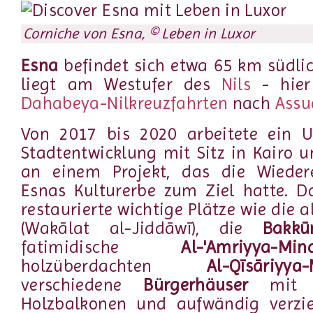
Corniche von Esna, © Leben in Luxor
Esna
befindet sich etwa 65 km südli
liegt am Westufer des
Nils
- hier
Dahabeya-Nilkreuzfahrten
nach
Assu
Von 2017 bis 2020 arbeitete ein 
Stadtentwicklung mit Sitz in Kairo u
an einem Projekt, das die Wieder
Esnas Kulturerbe zum Ziel hatte. 
restaurierte wichtige Plätze wie die a
(Wakālat al-Jiddāwī), die
Bakkū
fatimidische
Al-'Amriyya-Mina
holzüberdachten
Al-Qīsāriyya
verschiedene
Bürgerhäuser
mit w
Holzbalkonen und aufwändig verzie