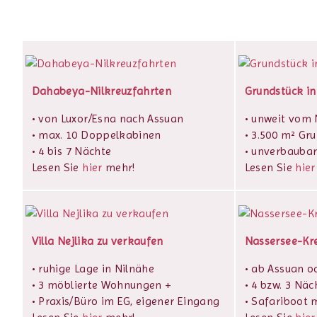
Dahabeya-Nilkreuzfahrten
Grundstück in
• von Luxor/Esna nach Assuan
• unweit vom N
• max. 10 Doppelkabinen
• 3.500 m² Gr
• 4 bis 7 Nächte
• unverbaubar
Lesen Sie
hier
mehr!
Lesen Sie
hier
Villa Nejlika zu verkaufen
Nassersee-Kr
• ruhige Lage in Nilnähe
• ab Assuan o
• 3 möblierte Wohnungen +
• 4 bzw. 3 Näc
• Praxis/Büro im EG, eigener Eingang
• Safariboot m