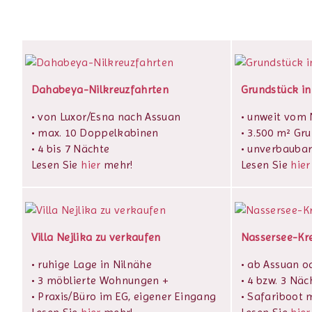
Dahabeya-Nilkreuzfahrten
Grundstück in
• von Luxor/Esna nach Assuan
• unweit vom N
• max. 10 Doppelkabinen
• 3.500 m² Gr
• 4 bis 7 Nächte
• unverbaubar
Lesen Sie
hier
mehr!
Lesen Sie
hier
Villa Nejlika zu verkaufen
Nassersee-Kr
• ruhige Lage in Nilnähe
• ab Assuan o
• 3 möblierte Wohnungen +
• 4 bzw. 3 Näc
• Praxis/Büro im EG, eigener Eingang
• Safariboot m