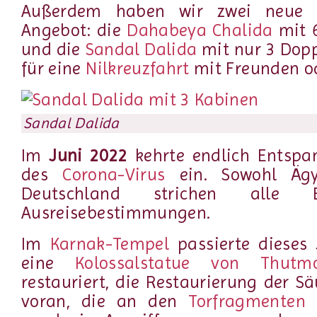
Außerdem haben wir zwei neue S
Angebot: die
Dahabeya Chalida
mit 
und die
Sandal Dalida
mit nur 3 Dopp
für eine
Nilkreuzfahrt
mit Freunden od
Sandal Dalida
Im
Juni 2022
kehrte endlich Entspa
des
Corona-Virus
ein. Sowohl Ägy
Deutschland strichen alle E
Ausreisebestimmungen.
Im
Karnak-Tempel
passierte dieses 
eine
Kolossalstatue von Thutmo
restauriert, die Restaurierung der Sä
voran, die an den
Torfragmenten 