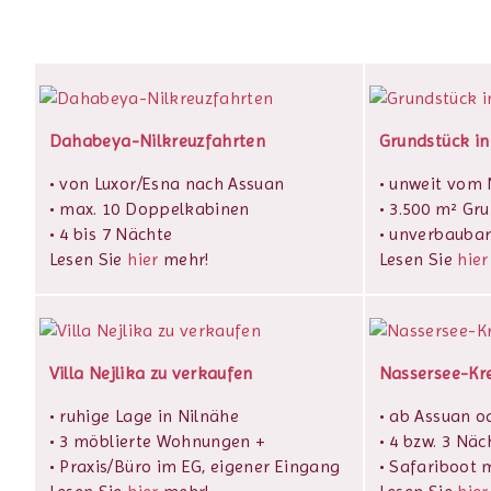
Dahabeya-Nilkreuzfahrten
Grundstück in
• von Luxor/Esna nach Assuan
• unweit vom N
• max. 10 Doppelkabinen
• 3.500 m² Gr
• 4 bis 7 Nächte
• unverbaubar
Lesen Sie
hier
mehr!
Lesen Sie
hier
Villa Nejlika zu verkaufen
Nassersee-Kr
• ruhige Lage in Nilnähe
• ab Assuan o
• 3 möblierte Wohnungen +
• 4 bzw. 3 Näc
• Praxis/Büro im EG, eigener Eingang
• Safariboot m