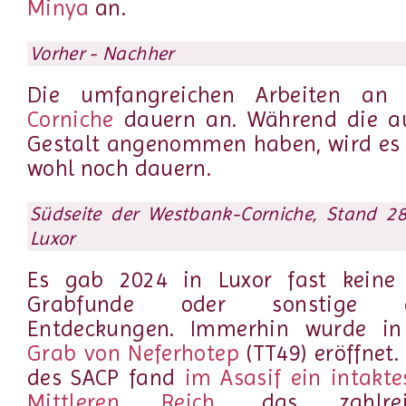
Minya
an.
Vorher - Nachher
Die umfangreichen Arbeiten a
Corniche
dauern an. Während die au
Gestalt angenommen haben, wird es 
wohl noch dauern.
Südseite der Westbank-Corniche, Stand 28
Luxor
Es gab 2024 in Luxor fast keine v
Grabfunde oder sonstige ägy
Entdeckungen. Immerhin wurde i
Grab von Neferhotep
(TT49) eröffnet.
des SACP fand
im Asasif ein intakt
Mittleren Reich
, das zahlrei