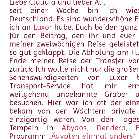
Liebe Claudia und lieber Ali,
seit einer Woche bin ich wie
Deutschland. Es sind wunderschöne E
ich an
Luxor
habe. Euch beiden ganz 
für den Beitrag, den ihr und euer
meiner zweiwöchigen Reise geleistet
so gut geklappt. Die Abholung am F
Ende meiner Reise der Transfer vo
zurück. Ich wollte nicht nur die groß
Sehenswürdigkeiten von Luxor 
Transport-Service hat mir erm
weitgehend unbekannte Gräber 
besuchen. Hier war ich oft der ein
bekam von den Wächtern private 
einzigartig waren. Von den Tage
Tempeln in
Abydos, Dendera
,
Programm „
Ägypten einmal anders
“