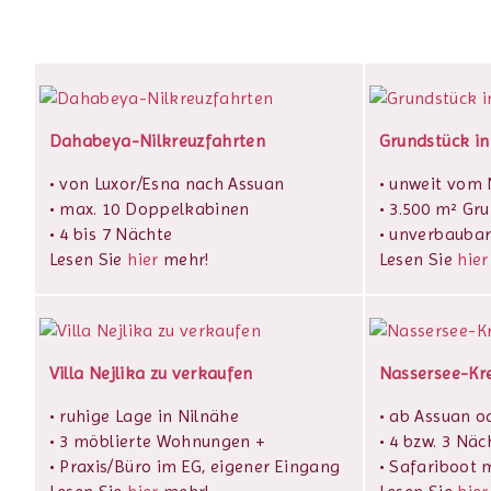
Dahabeya-Nilkreuzfahrten
Grundstück in
• von Luxor/Esna nach Assuan
• unweit vom N
• max. 10 Doppelkabinen
• 3.500 m² Gr
• 4 bis 7 Nächte
• unverbaubar
Lesen Sie
hier
mehr!
Lesen Sie
hier
Villa Nejlika zu verkaufen
Nassersee-Kr
• ruhige Lage in Nilnähe
• ab Assuan o
• 3 möblierte Wohnungen +
• 4 bzw. 3 Näc
• Praxis/Büro im EG, eigener Eingang
• Safariboot m