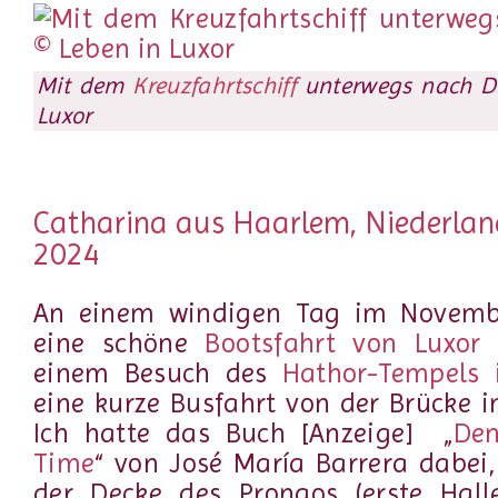
Mit dem
Kreuzfahrtschiff
unterwegs nach De
Luxor
Catharina aus Haarlem, Niederla
2024
An einem windigen Tag im Novemb
eine schöne
Bootsfahrt von Luxor
einem Besuch des
Hathor-Tempels 
eine kurze Busfahrt von der Brücke i
Ich hatte das Buch [Anzeige]
„
Den
Time
“ von José María Barrera dabei
der Decke des Pronaos (erste Halle