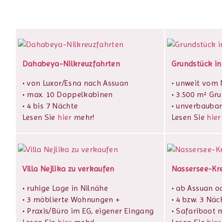
Dahabeya-Nilkreuzfahrten
Grundstück in
• von Luxor/Esna nach Assuan
• unweit vom N
• max. 10 Doppelkabinen
• 3.500 m² Gr
• 4 bis 7 Nächte
• unverbaubar
Lesen Sie
hier
mehr!
Lesen Sie
hier
Villa Nejlika zu verkaufen
Nassersee-Kr
• ruhige Lage in Nilnähe
• ab Assuan o
• 3 möblierte Wohnungen +
• 4 bzw. 3 Näc
• Praxis/Büro im EG, eigener Eingang
• Safariboot m