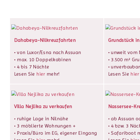
Dahabeya-Nilkreuzfahrten
Grundstück in
• von Luxor/Esna nach Assuan
• unweit vom N
• max. 10 Doppelkabinen
• 3.500 m² Gr
• 4 bis 7 Nächte
• unverbaubar
Lesen Sie
hier
mehr!
Lesen Sie
hier
Villa Nejlika zu verkaufen
Nassersee-Kr
• ruhige Lage in Nilnähe
• ab Assuan o
• 3 möblierte Wohnungen +
• 4 bzw. 3 Näc
• Praxis/Büro im EG, eigener Eingang
• Safariboot m