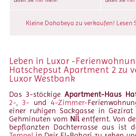
Lesen Sie
hier
mehr!
Lesen Sie
hier
Kleine Dahabeya zu verkaufen! Lesen Si
Leben in Luxor -Ferienwohnu
Hatschepsut Apartment 2 zu v
Luxor Westbank
Das 3-stöckige
Apartment-Haus Hat
2-
,
3-
und
4-Zimmer-
Ferienwohnung
einer ruhigen Sackgasse in Gezirat 
Gehminuten vom
Nil
entfernt. Von d
bepflanzten Dachterrasse aus ist 
Tempel
in Deir El-Bahari zu sehen u