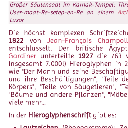
Großer Säulensaal im Karnak-Tempel: Thr
User-maat-Re-setep-en-Re
an einem
Arch
Luxor
Die höchst komplexen Schriftzeic
1822
von
Jean-François Champoll
entschlüsselt. Der britische Ägyp
Gardiner
unterteilte
1927
die 763 w
insgesamt 7.000!) Hieroglyphen in 
wie "Der Mann und seine Beschäftigu
und ihre Beschäftigungen", "Teile 
Körpers", "Teile von Säugetieren", "T
"Bäume und andere Pflanzen", "Möbe
viele mehr...
In der
Hieroglyphenschrift
gibt es:
Lautzeichen
(Phonogramme): Zei