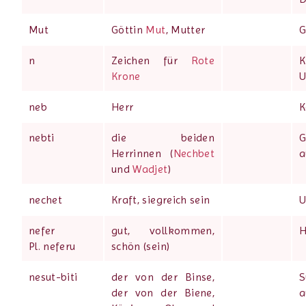
Mut
Göttin
Mut
, Mutter
G
n
Zeichen für
Rote
Krone
U
neb
Herr
K
nebti
die beiden
G
Herrinnen (
Nechbet
a
und
Wadjet
)
nechet
Kraft, siegreich sein
U
nefer
gut, vollkommen,
H
Pl. neferu
schön (sein)
nesut-biti
der von der Binse,
S
der von der Biene,
a