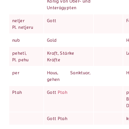
König von Ober- und
Unterägypten
netjer
Gott
F
Pl. netjeru
nub
Gold
H
peheti,
Kraft, Stärke
L
Pl. pehu
Kräfte
per
Haus, Sanktuar,
H
gehen
Ptah
Gott
Ptah
p
B
D
Gott Ptah
k