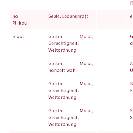
f
ka
Seele, Lebenskraft
e
Pl. kau
maat
Göttin
Ma'at
,
G
Gerechtigkeit,
d
Weltordnung
Göttin Ma'at,
A
handelt wahr
U
Göttin Ma'at,
N
Gerechtigkeit,
F
Weltordnung
Göttin Ma'at,
S
Gerechtigkeit,
S
Weltordnung