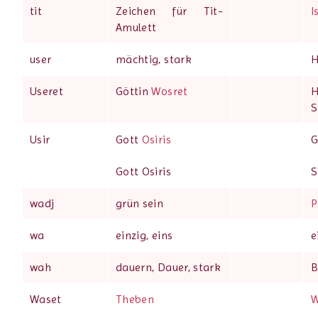
tit
Zeichen für Tit-
I
Amulett
user
mächtig, stark
H
Useret
Göttin
Wosret
H
S
Usir
Gott
Osiris
G
Gott Osiris
S
wadj
grün sein
P
wa
einzig, eins
e
wah
dauern, Dauer, stark
B
Waset
Theben
W