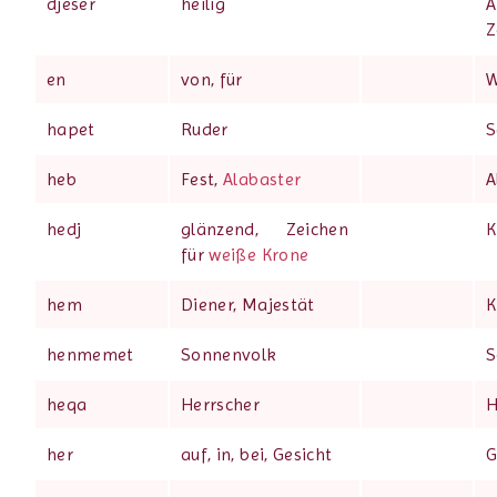
djeser
heilig
A
Z
en
von, für
W
hapet
Ruder
S
heb
Fest,
Alabaster
A
hedj
glänzend, Zeichen
K
für
weiße Krone
hem
Diener, Majestät
K
henmemet
Sonnenvolk
S
heqa
Herrscher
H
her
auf, in, bei, Gesicht
G