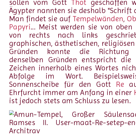
sollen vom Gott
Thot
geschaffen w
Ägypter nannten sie deshalb "Schrift 
Man findet sie auf
Tempelwänden
,
Ob
Papyri
... Meist werden sie von obe
von rechts nach links geschri
graphischen, ästhetischen, religiöse
Gründen konnte die Richtung v
denselben Gründen entspricht die 
Zeichen innerhalb eines Wortes nic
Abfolge im Wort. Beispielswe
Sonnenscheibe für den Gott
Re
au
Ehrfurcht immer am Anfang in einer
ist jedoch stets am Schluss zu lesen.