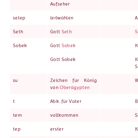
Aufseher
setep
(er)wählen
A
Seth
Gott
Seth
S
Sobek
Gott
Sobek
K
Gott Sobek
K
S
su
Zeichen für König
W
von
Oberägypten
t
Abk. für Vater
B
tem
vollkommen
S
tep
erster
K