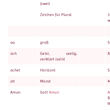
(zwei)
Zeichen für Plural
w
aa
groß
S
ach
Geist, seelig,
I
verklärt (sein)
achet
Horizont
S
ah
Mond
M
Amun
Gott
Amun
A
B
W