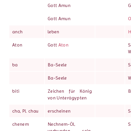
Gott Amun
G
Gott Amun
O
anch
leben
H
Aton
Gott
Aton
S
W
ba
Ba-Seele
S
Ba-Seele
W
biti
Zeichen für König
B
von Unterägypten
cha, Pl. chau
erscheinen
S
chenem
Nechnem-Öl,
S
verbunden sein,