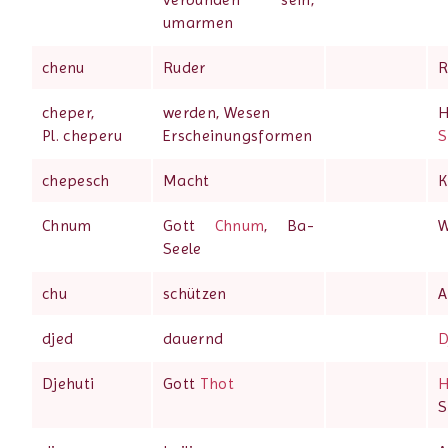
umarmen
chenu
Ruder
R
cheper,
werden, Wesen
H
Pl. cheperu
Erscheinungsformen
S
chepesch
Macht
K
Chnum
Gott
Chnum
, Ba-
W
Seele
chu
schützen
A
djed
dauernd
D
Djehuti
Gott
Thot
H
S