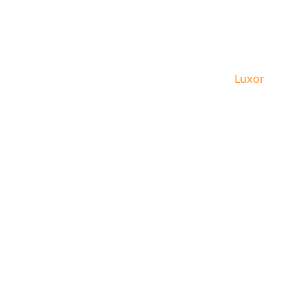
Leben in Luxor
Home
Luxor
Angeb
Kontakt