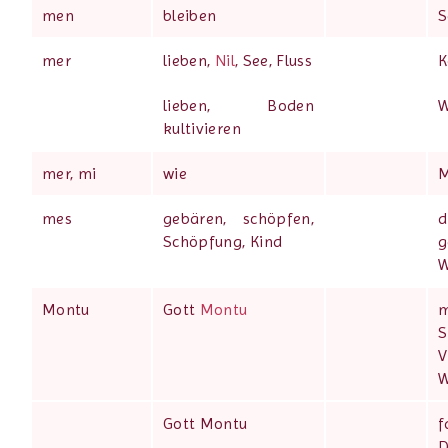
men
bleiben
S
mer
lieben,
Nil
, See, Fluss
K
lieben, Boden
W
kultivieren
mer, mi
wie
M
mes
gebären, schöpfen,
Schöpfung, Kind
g
W
Montu
Gott
Montu
S
V
W
Gott Montu
f
D