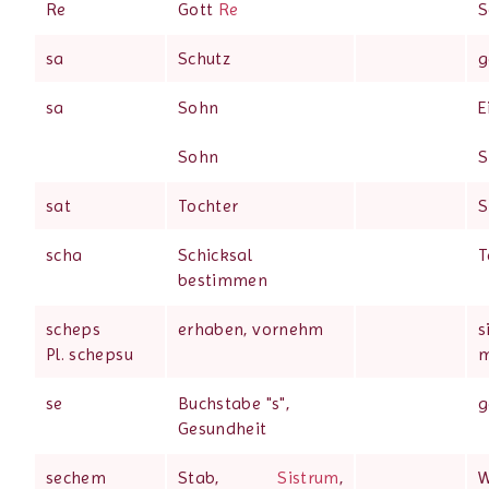
Re
Gott
Re
S
sa
Schutz
g
sa
Sohn
E
Sohn
S
sat
Tochter
S
scha
Schicksal
T
bestimmen
scheps
erhaben, vornehm
s
Pl. schepsu
m
se
Buchstabe "s",
g
Gesundheit
sechem
Stab,
Sistrum
,
W