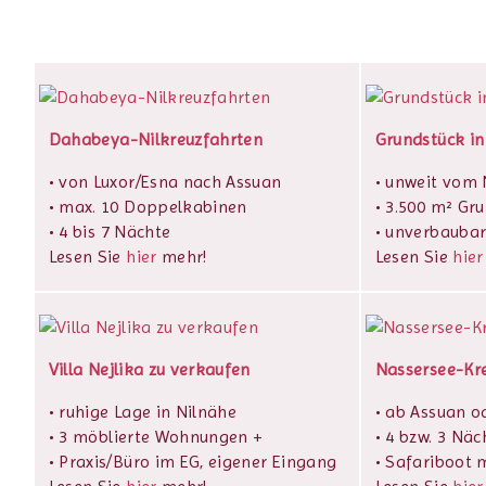
Dahabeya-Nilkreuzfahrten
Grundstück in
• von Luxor/Esna nach Assuan
• unweit vom N
• max. 10 Doppelkabinen
• 3.500 m² Gr
• 4 bis 7 Nächte
• unverbaubar
Lesen Sie
hier
mehr!
Lesen Sie
hier
Villa Nejlika zu verkaufen
Nassersee-Kr
• ruhige Lage in Nilnähe
• ab Assuan o
• 3 möblierte Wohnungen +
• 4 bzw. 3 Näc
• Praxis/Büro im EG, eigener Eingang
• Safariboot m